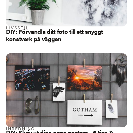
LIVSSTIL
DIY: Förvandla ditt foto till ett snyggt
konstverk på väggen
INREDNING
DIY: Skriv ut dina egna posters - 6 tips &