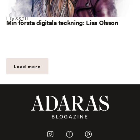
LIVSSTIL
Min första digitala teckning: Lisa Olsson
Load more
I
I
I
c
c
c
o
o
o