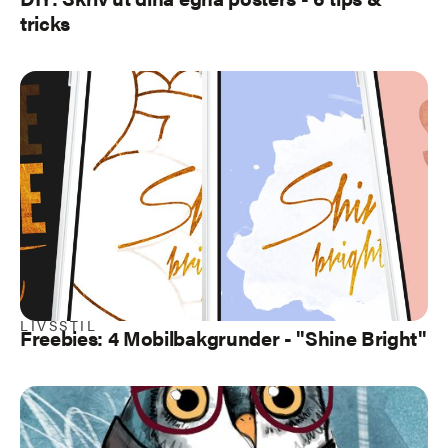
tricks
LIVSSTIL
Freebies: 4 Mobilbakgrunder - "Shine Bright"