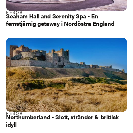
RESOR
Seaham Hall and Serenity Spa - En
femstjärnig getaway i Nordöstra England
RESOR
Northumberland
- Slott, stränder & brittisk
idyll