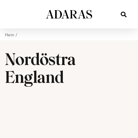
Hem
/
Nordöstra
England