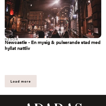
RESOR
Newcastle
- En mysig & pulserande stad med
hyllat nattliv
Load more