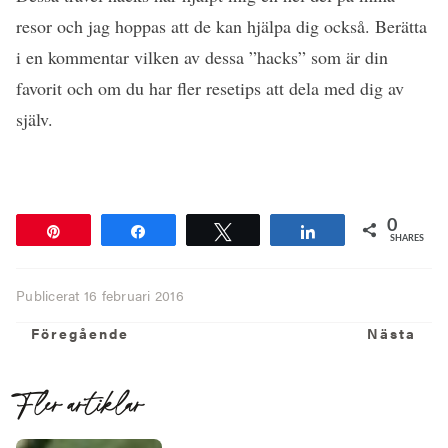
resor och jag hoppas att de kan hjälpa dig också. Berätta
i en kommentar vilken av dessa ”hacks” som är din
favorit och om du har fler resetips att dela med dig av
själv.
0
Pin
Share
Tweet
Share
SHARES
Publicerat
16 februari 2016
Föregående
N
Föregående
Nästa
Fler artiklar