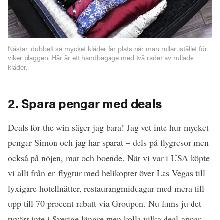
Nästan dubbelt så mycket kläder får plats när man rullar istället för
viker plaggen. Här är ett handbagage med två rader av rullade
kläder.
2. Spara pengar med deals
Deals for the win säger jag bara! Jag vet inte hur mycket
pengar Simon och jag har sparat – dels på flygresor men
också på nöjen, mat och boende. När vi var i USA köpte
vi allt från en flygtur med helikopter över Las Vegas till
lyxigare hotellnätter, restaurangmiddagar med mera till
upp till 70 procent rabatt via Groupon. Nu finns ju det
tyvärr inte i Sverige längre men kolla vilka deal-appar