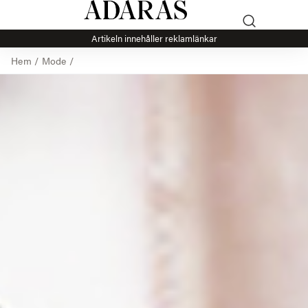
Artikeln innehåller reklamlänkar
Hem
/
Mode
/