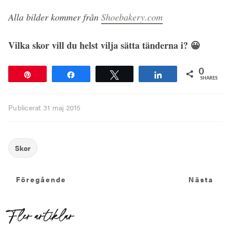
Alla bilder kommer från
Shoebakery.com
Vilka skor vill du helst vilja sätta tänderna i? 😀
0
Pin
Share
Tweet
Share
SHARES
Publicerat
31 maj 2015
Föregående
N
Föregående
Nästa
Fler artiklar