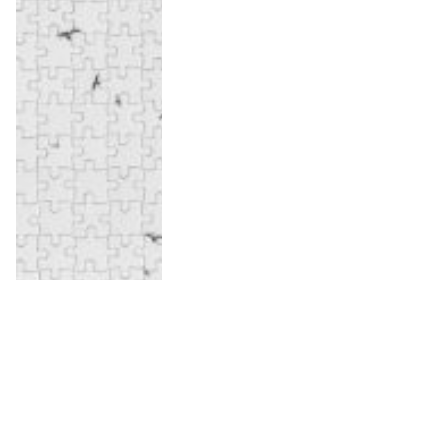
Skapa ett fotopussel med ditt
eget motiv