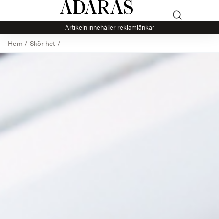
Artikeln innehåller reklamlänkar
Hem
/
Skönhet
/