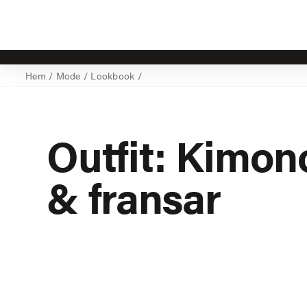
Hem
/
Mode
/
Lookbook
/
Outfit: Kimono
& fransar