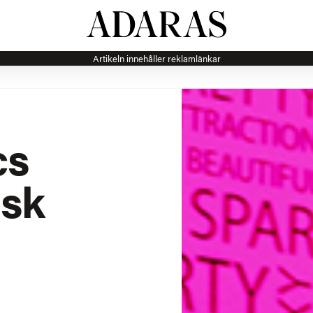
Artikeln innehåller reklamlänkar
cs
isk