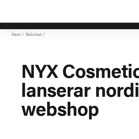
Hem
/
Skönhet
/
NYX Cosmeti
lanserar nord
webshop