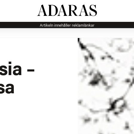
Artikeln innehåller reklamlänkar
sia –
sa