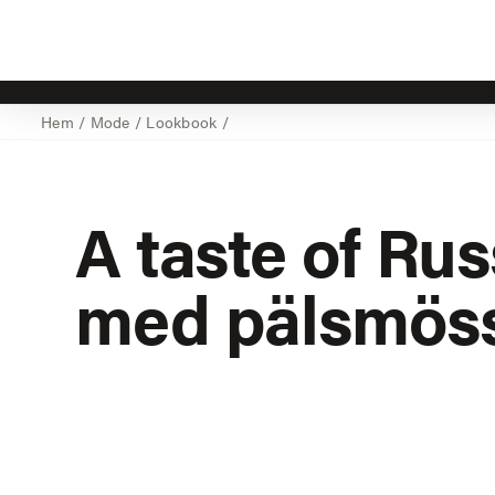
Hem
/
Mode
/
Lookbook
/
A taste of Rus
med pälsmös