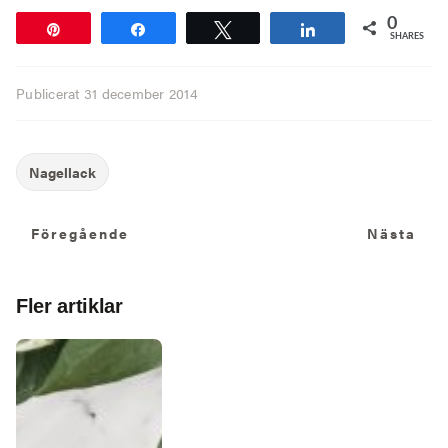
0
Pin
Share
Tweet
Share
SHARES
Publicerat
31 december 2014
Föregående
N
Föregående
Nästa
Fler artiklar