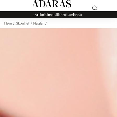
Artikeln innehåller reklamlänkar
Hem
/
Skönhet
/
Naglar
/