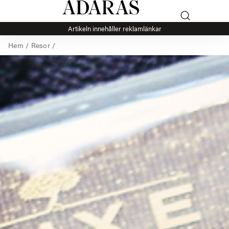
Artikeln innehåller reklamlänkar
Hem
/
Resor
/