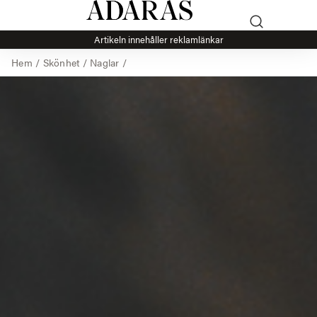
Artikeln innehåller reklamlänkar
Hem
/
Skönhet
/
Naglar
/