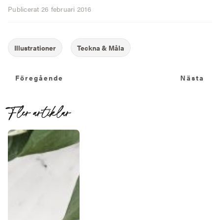
Publicerat
26 februari 2016
Föregående
N
Föregående
Nästa
Fler artiklar