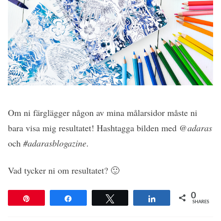
Om ni färglägger någon av mina målarsidor måste ni
bara visa mig resultatet! Hashtagga bilden med
@adaras
och
#adarasblogazine
.
Vad tycker ni om resultatet? 🙂
0
Pin
Share
Tweet
Share
SHARES