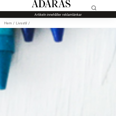
Artikeln innehåller reklamlänkar
Hem
/
Livsstil
/