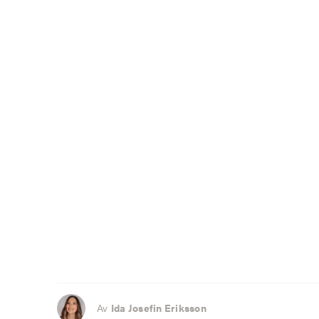
Av
Ida Josefin Eriksson