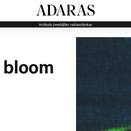
Artikeln innehåller reklamlänkar
ll bloom