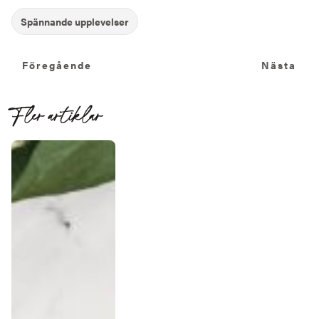
Föregående
N
Föregående
Nästa
Fler artiklar