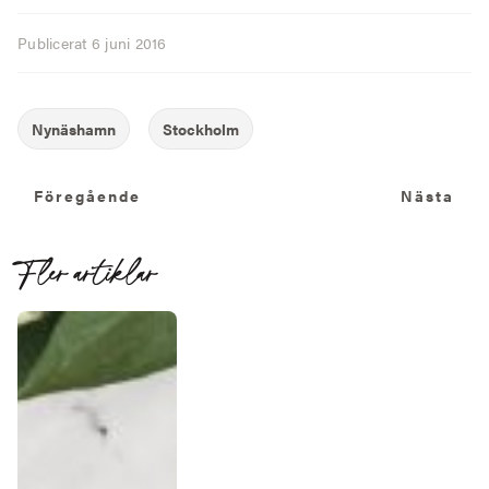
Publicerat
6 juni 2016
Föregående
N
Föregående
Nästa
Fler artiklar