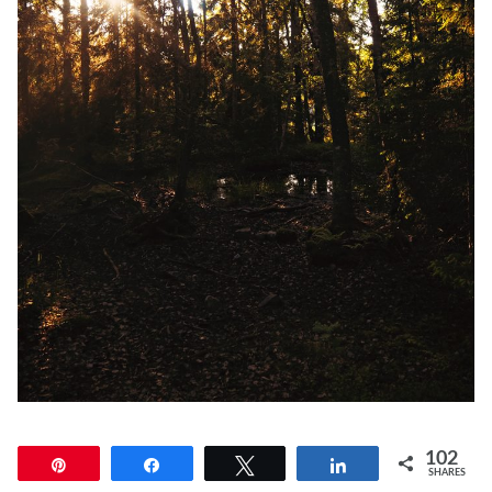
102
Pin
Share
Tweet
Share
SHARES