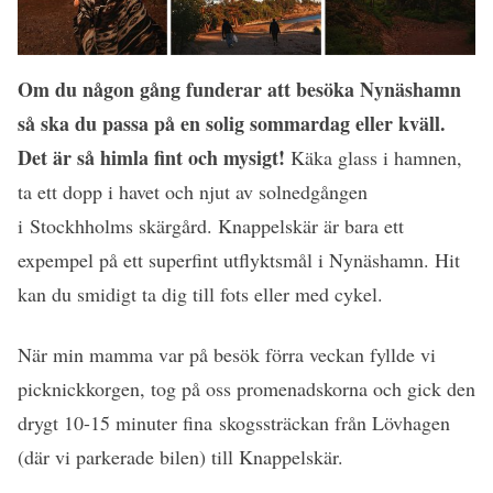
Om du någon gång funderar att besöka Nynäshamn
så ska du passa på en solig sommardag eller kväll.
Det är så himla fint och mysigt!
Käka glass i hamnen,
ta ett dopp i havet och njut av solnedgången
i Stockhholms skärgård. Knappelskär är bara ett
expempel på ett superfint utflyktsmål i Nynäshamn. Hit
kan du smidigt ta dig till fots eller med cykel.
När min mamma var på besök förra veckan fyllde vi
picknickkorgen, tog på oss promenadskorna och gick den
drygt 10-15 minuter fina skogssträckan från Lövhagen
(där vi parkerade bilen) till Knappelskär.