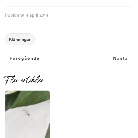
Publicerat
4 april 2014
Föregående
N
Föregående
Nästa
Fler artiklar