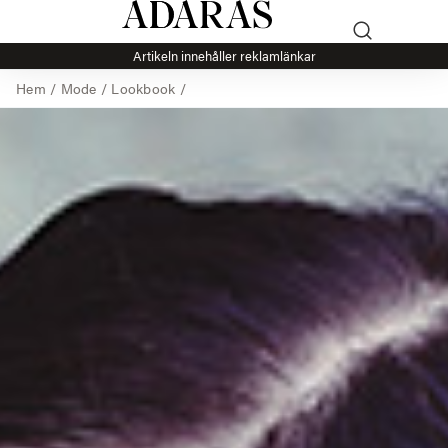
Artikeln innehåller reklamlänkar
Hem
/
Mode
/
Lookbook
/