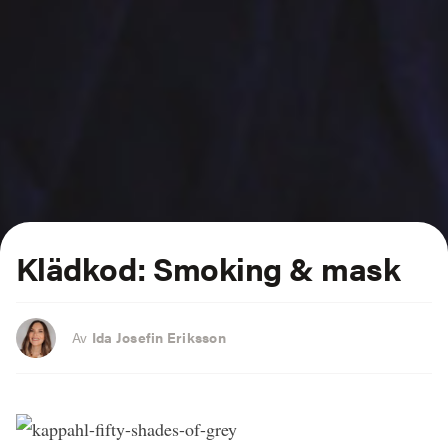
Klädkod: Smoking & mask
Av
Ida Josefin Eriksson