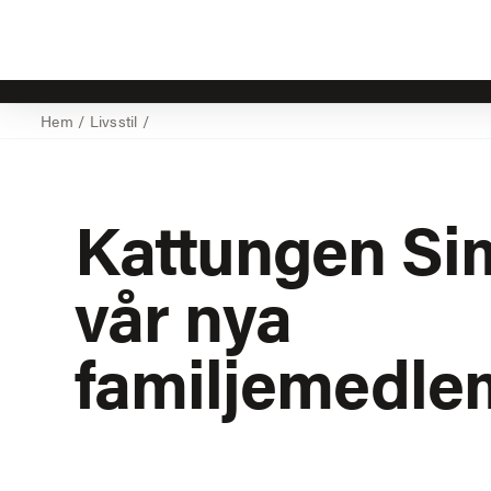
Hem
/
Livsstil
/
Kattungen Si
vår nya
familjemedle