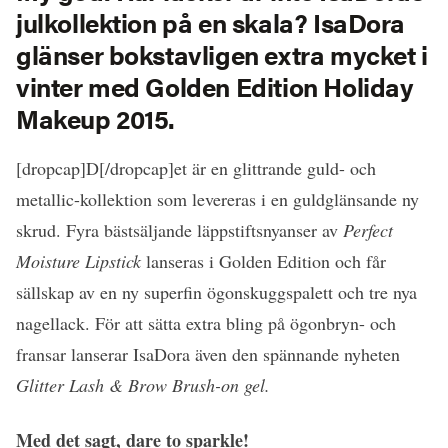
julkollektion på en skala? IsaDora
glänser bokstavligen extra mycket i
vinter med Golden Edition Holiday
Makeup 2015.
[dropcap]D[/dropcap]et är en glittrande guld- och
metallic-kollektion som levereras i en guldglänsande ny
skrud. Fyra bästsäljande läppstiftsnyanser av
Perfect
Moisture Lipstick
lanseras i Golden Edition och får
sällskap av en ny superfin ögonskuggspalett och tre nya
nagellack. För att sätta extra bling på ögonbryn- och
fransar lanserar IsaDora även den spännande nyheten
Glitter Lash & Brow Brush-on gel.
Med det sagt, dare to sparkle!