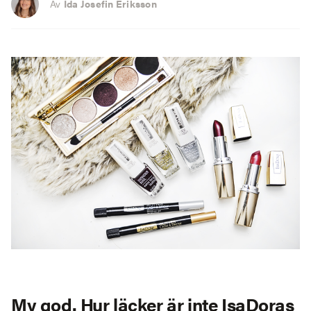
Av
Ida Josefin Eriksson
My god. Hur läcker är inte IsaDoras