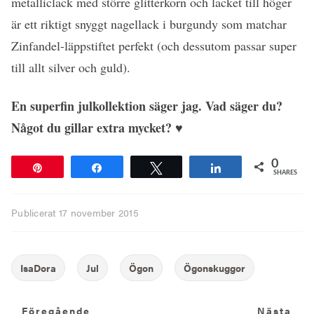
metalliclack med större glitterkorn och lacket till höger
är ett riktigt snyggt nagellack i burgundy som matchar
Zinfandel-läppstiftet perfekt (och dessutom passar super
till allt silver och guld).
En superfin julkollektion säger jag. Vad säger du?
Något du gillar extra mycket? ♥
0
Pin
Share
Tweet
Share
SHARES
Publicerat
17 november 2015
Föregående
N
Föregående
Nästa