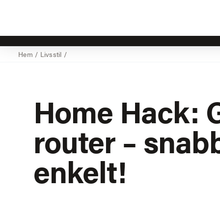
Hem
/
Livsstil
/
Home Hack: 
router – snab
enkelt!