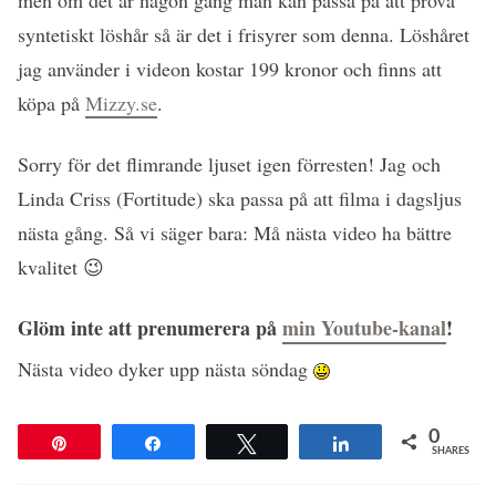
men om det är någon gång man kan passa på att prova
syntetiskt löshår så är det i frisyrer som denna. Löshåret
jag använder i videon kostar 199 kronor och finns att
köpa på
Mizzy.se
.
Sorry för det flimrande ljuset igen förresten! Jag och
Linda Criss (Fortitude) ska passa på att filma i dagsljus
nästa gång. Så vi säger bara: Må nästa video ha bättre
kvalitet 😉
Glöm inte att prenumerera på
min Youtube-kanal
!
Nästa video dyker upp nästa söndag
0
Pin
Share
Tweet
Share
SHARES