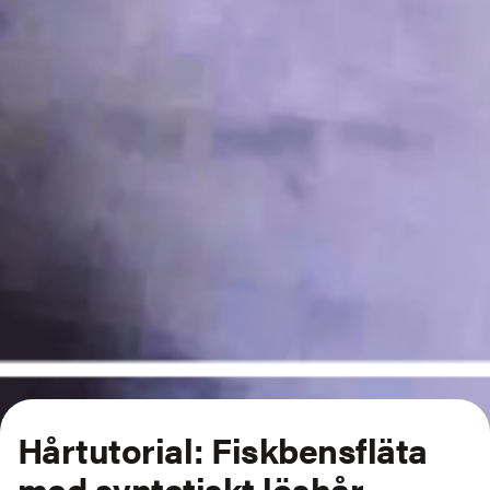
Hårtutorial: Fiskbensfläta
med syntetiskt löshår