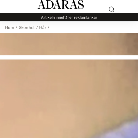
Artikeln innehåller reklamlänkar
Hem
/
Skönhet
/
Hår
/