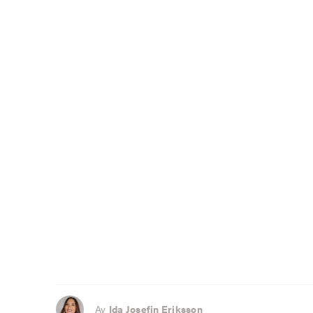
Av
Ida Josefin Eriksson