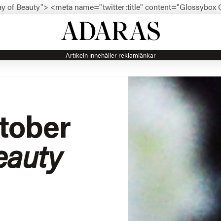
ay of Beauty">
<meta name="twitter:title" content="Glossybox 
Artikeln innehåller reklamlänkar
tober
eauty