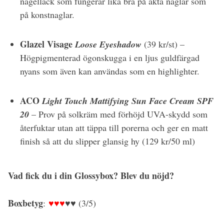
nagellack som fungerar lika bra på äkta naglar som
på konstnaglar.
Glazel Visage
Loose Eyeshadow
(39 kr/st) –
Högpigmenterad ögonskugga i en ljus guldfärgad
nyans som även kan användas som en highlighter.
ACO
Light Touch Mattifying Sun Face Cream SPF
20
– Prov på solkräm med förhöjd UVA-skydd som
återfuktar utan att täppa till porerna och ger en matt
finish så att du slipper glansig hy (129 kr/50 ml)
Vad fick du i din Glossybox? Blev du nöjd?
Boxbetyg
:
♥♥♥
♥♥ (3/5)