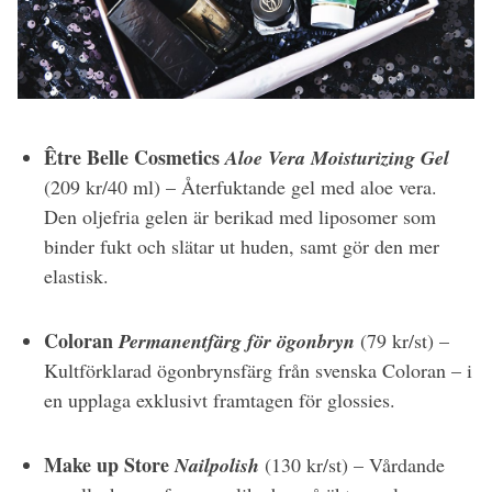
Être Belle Cosmetics
Aloe Vera Moisturizing Gel
(209 kr/40 ml) – Återfuktande gel med aloe vera.
Den oljefria gelen är berikad med liposomer som
binder fukt och slätar ut huden, samt gör den mer
elastisk.
Coloran
Permanentfärg för ögonbryn
(79 kr/st) –
Kultförklarad ögonbrynsfärg från svenska Coloran – i
en upplaga exklusivt framtagen för glossies.
Make up Store
Nailpolish
(130 kr/st) – Vårdande