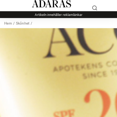
Artikeln innehåller reklamlänkar
Hem
/
Skönhet
/