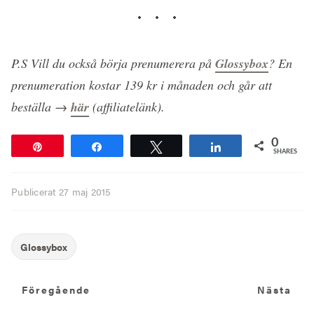
P.S Vill du också börja prenumerera på
Glossybox
? En
prenumeration kostar 139 kr i månaden och går att
beställa →
här
(affiliatelänk).
0
Pin
Share
Tweet
Share
SHARES
Publicerat
27 maj 2015
Föregående
N
Föregående
Nästa