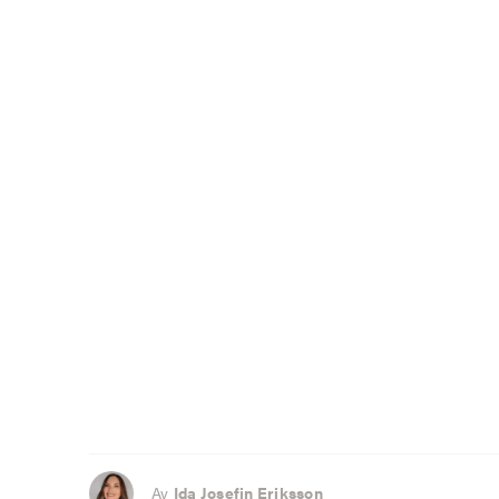
Av
Ida Josefin Eriksson