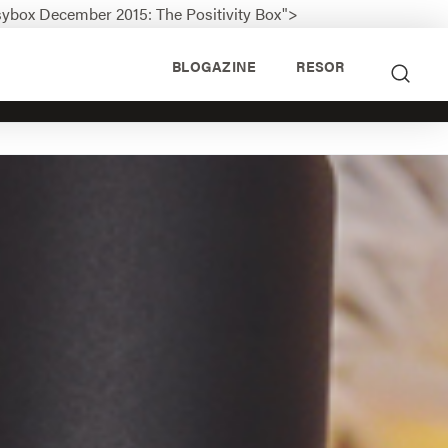
sybox December 2015: The Positivity Box">
BLOGAZINE
RESOR