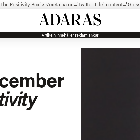
The Positivity Box">
<meta name="twitter:title" content="Glos
Artikeln innehåller reklamlänkar
ecember
ivity