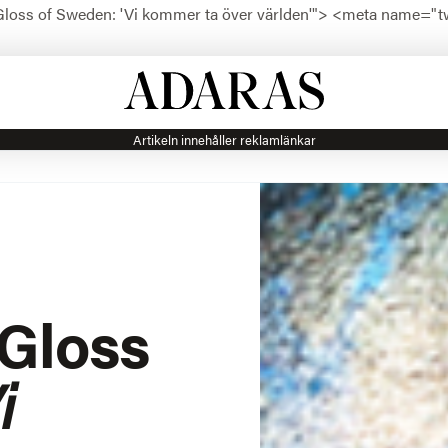
loss of Sweden: 'Vi kommer ta över världen'">
<meta name="twi
Artikeln innehåller reklamlänkar
Gloss
i