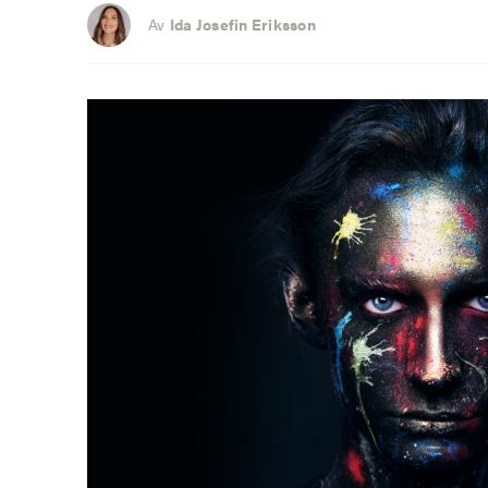
Av
Ida Josefin Eriksson