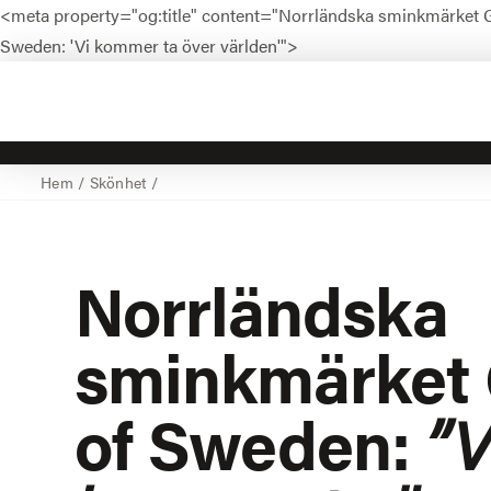
<meta property="og:title" content="Norrländska sminkmärket G
Sweden: 'Vi kommer ta över världen'">
Hem
/
Skönhet
/
Norrländska
sminkmärket
of Sweden:
”V