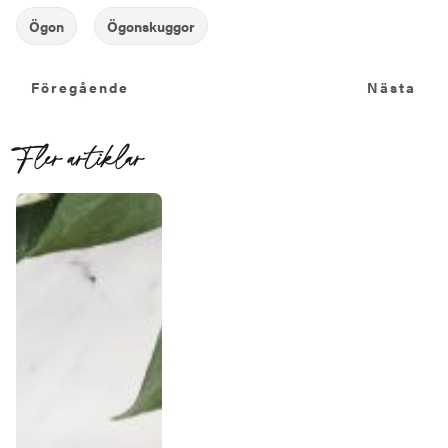
Föregående
N
Föregående
Nästa
Fler artiklar