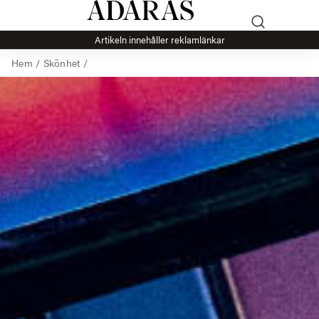
Artikeln innehåller reklamlänkar
Hem
/
Skönhet
/