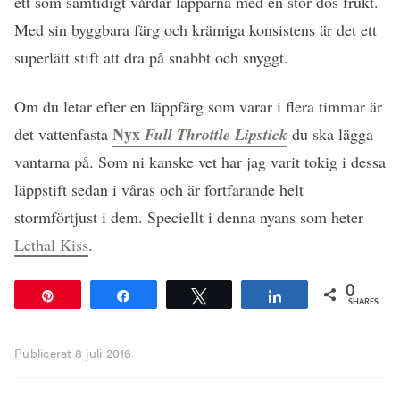
ett som samtidigt vårdar läpparna med en stor dos frukt.
Med sin byggbara färg och krämiga konsistens är det ett
superlätt stift att dra på snabbt och snyggt.
Om du letar efter en läppfärg som varar i flera timmar är
Nyx
det vattenfasta
Full Throttle Lipstick
du ska lägga
vantarna på. Som ni kanske vet har jag varit tokig i dessa
läppstift sedan i våras och är fortfarande helt
stormförtjust i dem. Speciellt i denna nyans som heter
Lethal Kiss
.
0
Pin
Share
Tweet
Share
SHARES
Publicerat
8 juli 2016