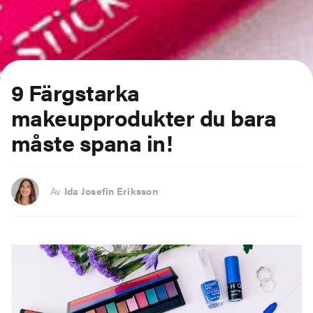
9 Färgstarka
makeupprodukter du bara
måste spana in!
Av
Ida Josefin Eriksson