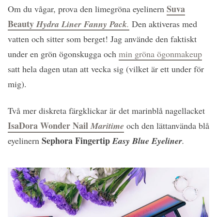
Suva
Om du vågar, prova den limegröna eyelinern
Beauty
Hydra Liner Fanny Pack
.
Den aktiveras med
vatten och sitter som berget! Jag använde den faktiskt
under en grön ögonskugga och
min gröna ögonmakeup
satt hela dagen utan att vecka sig (vilket är ett under för
mig).
Två mer diskreta färgklickar är det marinblå nagellacket
IsaDora Wonder Nail
Maritime
och den lättanvända blå
Sephora Fingertip
eyelinern
Easy Blue Eyeliner
.