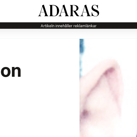
Artikeln innehåller reklamlänkar
ion