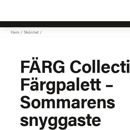
Hem
/
Skönhet
/
FÄRG Collect
Färgpalett –
Sommarens
snyggaste