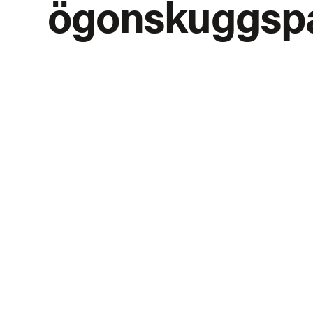
ögonskuggspa