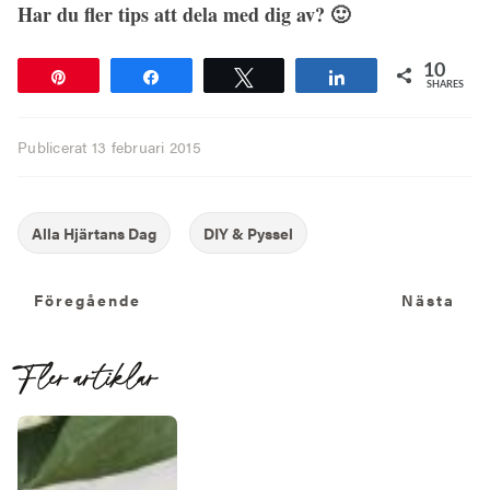
Har du fler tips att dela med dig av? 🙂
10
Pin
Share
Tweet
Share
SHARES
Publicerat
13 februari 2015
Föregående
N
Föregående
Nästa
Fler artiklar