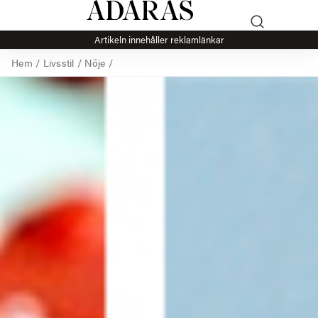
Artikeln innehåller reklamlänkar
Hem
/
Livsstil
/
Nöje
/