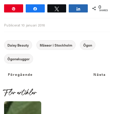
0
Pin
Share
Tweet
Share
SHARES
Publicerat
10 januari 2016
Föregående
N
Föregående
Nästa
Fler artiklar