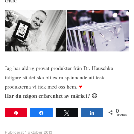
GRR!
Jag har aldrig provat produkter från Dr. Hauschka
tidigare så det ska bli extra spännande att testa
produkterna vi fick med oss hem.
♥
Har du någon erfarenhet av märket? 🙂
0
Pin
Share
Tweet
Share
SHARES
Publicerat
1 oktober 2013