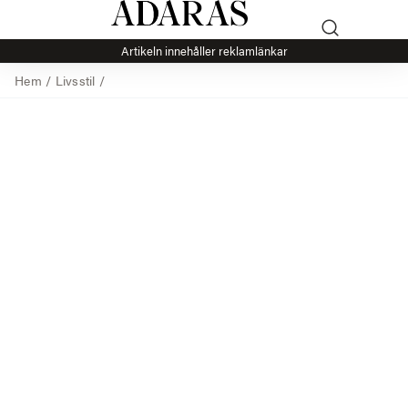
Artikeln innehåller reklamlänkar
Hem
/
Livsstil
/