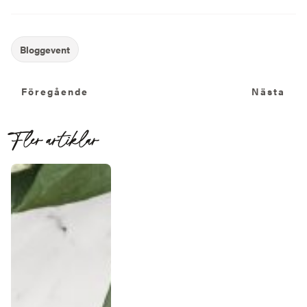
Föregående
N
Föregående
Nästa
Fler artiklar