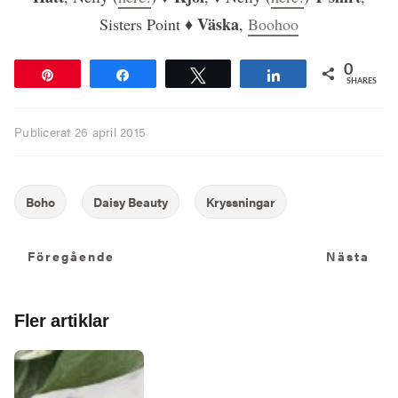
Väska
Sisters Point ♦
,
Boohoo
0
Pin
Share
Tweet
Share
SHARES
Publicerat
26 april 2015
Föregående
N
Föregående
Nästa
Fler artiklar