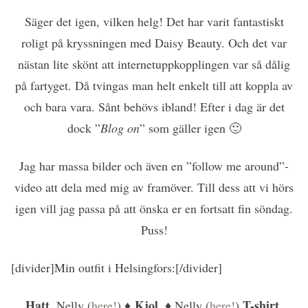
Säger det igen, vilken helg! Det har varit fantastiskt
roligt på kryssningen med Daisy Beauty. Och det var
nästan lite skönt att internetuppkopplingen var så dålig
på fartyget. Då tvingas man helt enkelt till att koppla av
och bara vara. Sånt behövs ibland! Efter i dag är det
dock ”
Blog on
” som gäller igen 🙂
Jag har massa bilder och även en ”follow me around”-
video att dela med mig av framöver. Till dess att vi hörs
igen vill jag passa på att önska er en fortsatt fin söndag.
Puss!
[divider]Min outfit i Helsingfors:[/divider]
Hatt
Kjol
T-shirt
, Nelly (
here!
) ♦
, ♦ Nelly (
here!
)
,