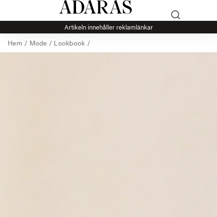
Artikeln innehåller reklamlänkar
Hem
/
Mode
/
Lookbook
/