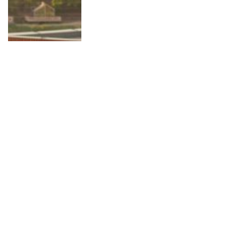
10 Anledningar att besöka
Wielkopolska i Polen