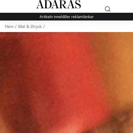
Artikeln innehåller reklamlänkar
Hem
/
Mat & Dryck
/