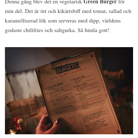
Green Burger
Denna gång blev det en vegetarisk
för
min del. Det är ört och kikärtsbiff med tomat, sallad och
karamelliserad lök som serveras med dipp, världens
godaste chilifries och saltgurka. Så himla gott!