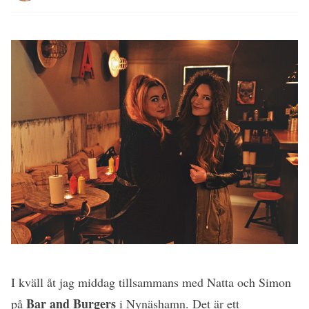
I kväll åt jag middag tillsammans med Natta och Simon
Bar and Burgers
på
i Nynäshamn. Det är ett