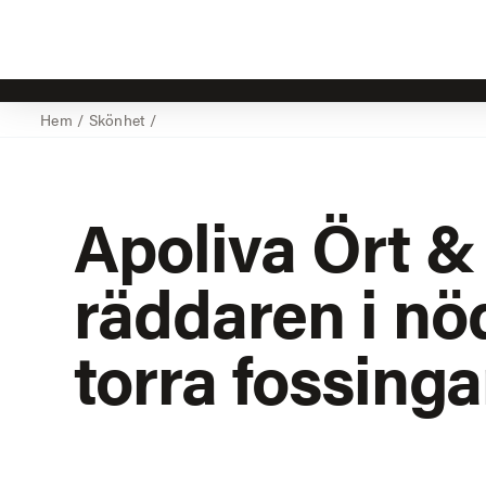
Hem
/
Skönhet
/
Apoliva Ört &
räddaren i nö
torra fossinga