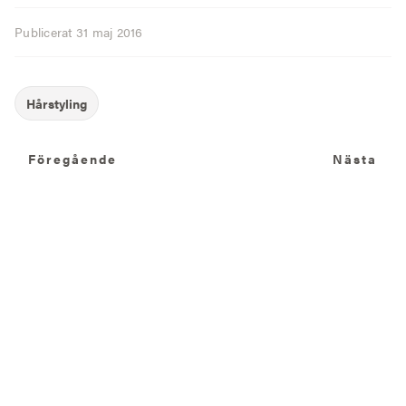
Publicerat
31 maj 2016
Föregående
N
Föregående
Nästa
Fler artiklar