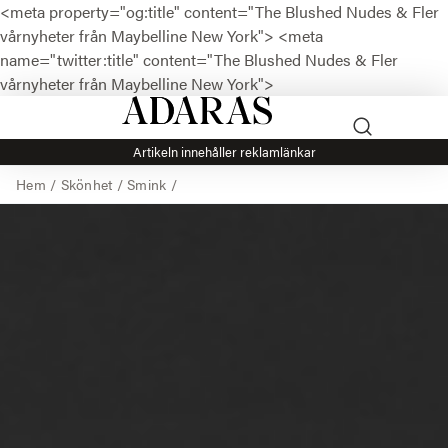
<meta property="og:title" content="The Blushed Nudes & Fler
vårnyheter från Maybelline New York">
<meta
name="twitter:title" content="The Blushed Nudes & Fler
vårnyheter från Maybelline New York">
Artikeln innehåller reklamlänkar
Hem
/
Skönhet
/
Smink
/