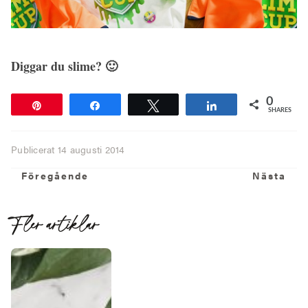
Diggar du slime? 🙂
0
Pin
Share
Tweet
Share
SHARES
Publicerat
14 augusti 2014
Föregående
N
Föregående
Nästa
Fler artiklar