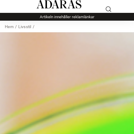
Artikeln innehåller reklamlänkar
Hem
/
Livsstil
/