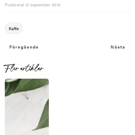
Publicerat
21 september 2015
Föregående
N
Föregående
Nästa
Fler artiklar