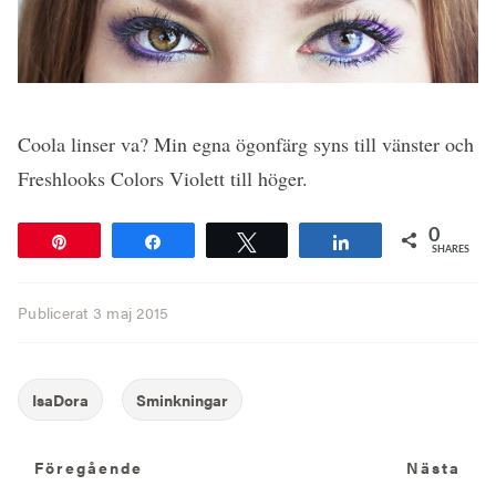
Coola linser va? Min egna ögonfärg syns till vänster och
Freshlooks Colors Violett till höger.
0
Pin
Share
Tweet
Share
SHARES
Publicerat
3 maj 2015
Föregående
N
Föregående
Nästa