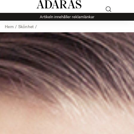
Artikeln innehåller reklamlänkar
Hem
/
Skönhet
/