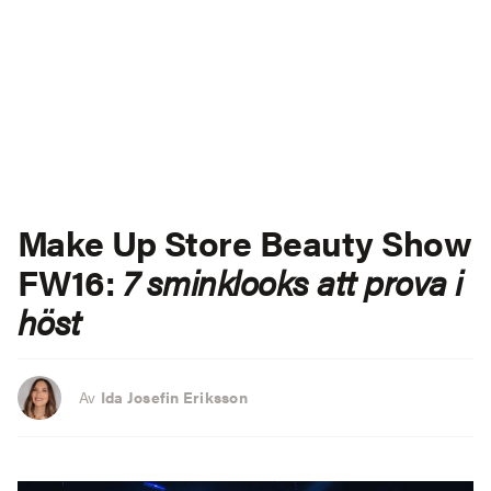
Make Up Store Beauty Show
FW16:
7 sminklooks att prova i
höst
Av
Ida Josefin Eriksson