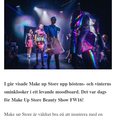
I går visade Make up Store upp höstens- och vinterns
sminklooker i ett levande moodboard. Det var dags
för Make Up Store Beauty Show FW16!
Make up Store är väldigt bra på att inspirera med en