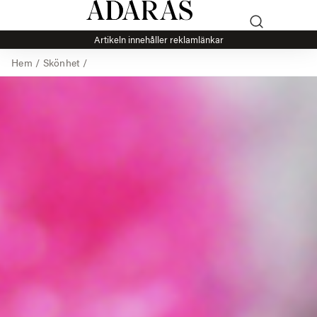
Artikeln innehåller reklamlänkar
Hem
/
Skönhet
/