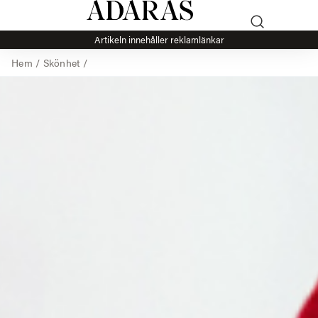
Artikeln innehåller reklamlänkar
Hem
/
Skönhet
/