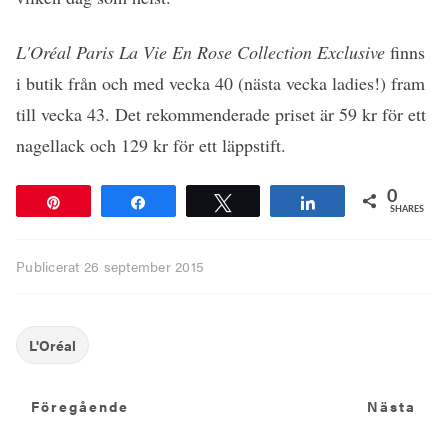
L'Oréal Paris La Vie En Rose Collection Exclusive
finns
i butik från och med vecka 40 (nästa vecka ladies!) fram
till vecka 43. Det rekommenderade priset är 59 kr för ett
nagellack och 129 kr för ett läppstift.
0
Pin
Share
Tweet
Share
SHARES
Publicerat
26 september 2015
Föregående
N
Föregående
Nästa