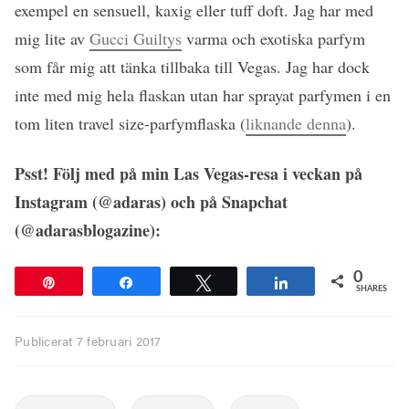
exempel en sensuell, kaxig eller tuff doft. Jag har med
mig lite av
Gucci Guiltys
varma och exotiska parfym
som får mig att tänka tillbaka till Vegas. Jag har dock
inte med mig hela flaskan utan har sprayat parfymen i en
tom liten travel size-parfymflaska (
liknande denna
).
Psst! Följ med på min Las Vegas-resa i veckan på
Instagram (@adaras) och på Snapchat
(@adarasblogazine):
0
Pin
Share
Tweet
Share
SHARES
Publicerat
7 februari 2017