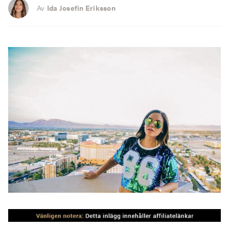
Av
Ida Josefin Eriksson