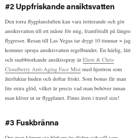
#2 Uppfriskande ansiktsvatten
Den torra flygplansluften kan vara irriterande och gör
ansiktsvatten till ett måste för mig, framförallt på längre
flygresor. Resan till Las Vegas tar drygt 10 timmar = jag
kommer spraya ansiktsvatten regelbundet. En härlig, lätt
och snabbtorkande ansiktsspray är
Eleni & Chris
Cloudberry Anti-Aging Face Mist
med hjortron som
återfuktar huden och doftar friskt. Som bonus får man
lite extra glöd, vilket är precis vad man behöver innan
man kliver ut ur flygplanet. Finns även i travel size!
#3 Fuskbränna
Om man känner sig blekare än döden och vill vara