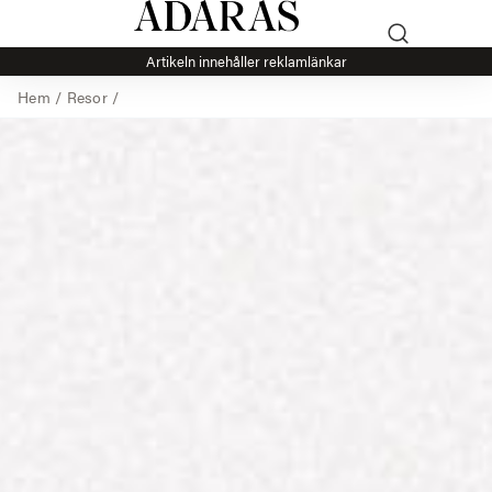
Artikeln innehåller reklamlänkar
Hem
/
Resor
/