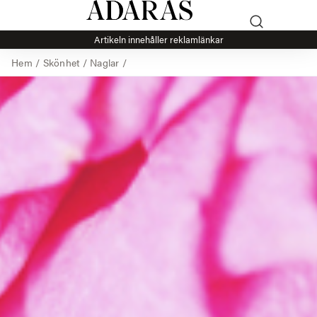
Artikeln innehåller reklamlänkar
Hem
/
Skönhet
/
Naglar
/