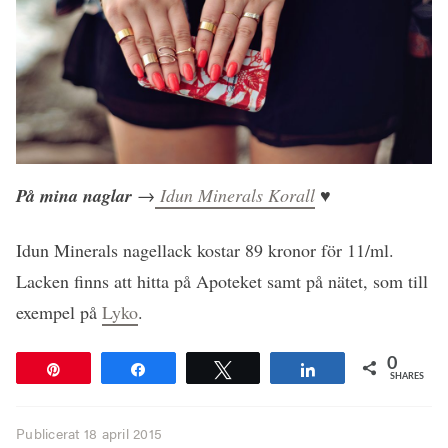
På mina naglar
→
Idun Minerals Korall
♥
Idun Minerals nagellack kostar 89 kronor för 11/ml.
Lacken finns att hitta på Apoteket samt på nätet, som till
exempel på
Lyko
.
0
Pin
Share
Tweet
Share
SHARES
Publicerat
18 april 2015