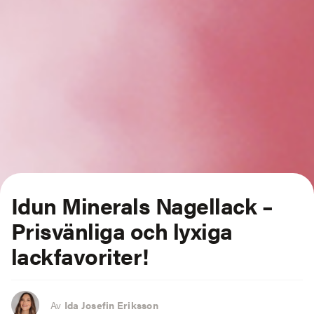
Idun Minerals Nagellack –
Prisvänliga och lyxiga
lackfavoriter!
Av
Ida Josefin Eriksson