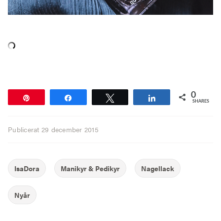
0
Pin
Share
Tweet
Share
SHARES
Publicerat
29 december 2015