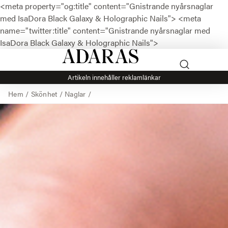
<meta property="og:title" content="Gnistrande nyårsnaglar
med IsaDora Black Galaxy & Holographic Nails">
<meta
name="twitter:title" content="Gnistrande nyårsnaglar med
IsaDora Black Galaxy & Holographic Nails">
Artikeln innehåller reklamlänkar
Hem
/
Skönhet
/
Naglar
/