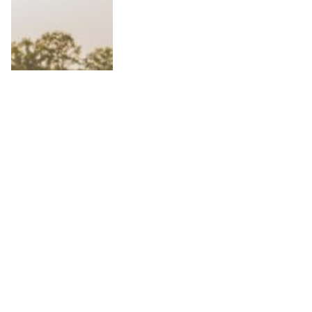
10 Anledningar att besöka
Wielkopolska i Polen