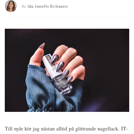
Av
Ida Josefin Eriksson
Till nyår kör jag nästan alltid på glittrande nagellack. IT-