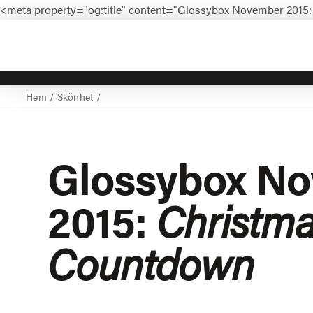
<meta property="og:title" content="Glossybox November 201
Hem
/
Skönhet
/
Glossybox N
2015:
Christm
Countdown