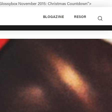
="Glossybox November 2015: Christmas Countdown">
BLOGAZINE
RESOR