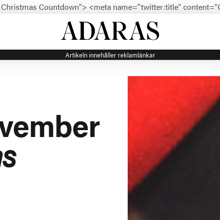
5: Christmas Countdown">
<meta name="twitter:title" content
Artikeln innehåller reklamlänkar
ovember
as