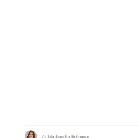
Av
Ida Josefin Eriksson