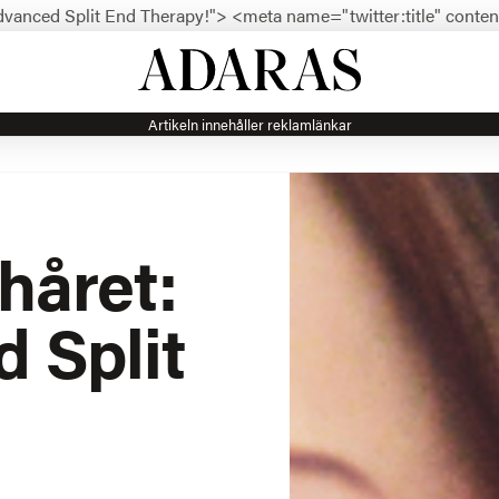
dvanced Split End Therapy!">
<meta name="twitter:title" conte
Artikeln innehåller reklamlänkar
 håret:
 Split