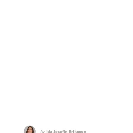
Av
Ida Josefin Eriksson