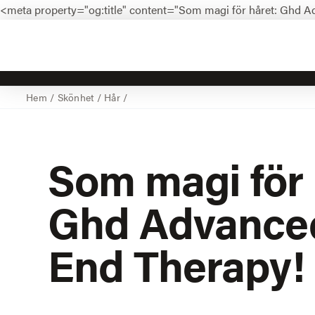
<meta property="og:title" content="Som magi för håret: Ghd A
Hem
/
Skönhet
/
Hår
/
Som
magi
för
Ghd Advanced
End Therapy!