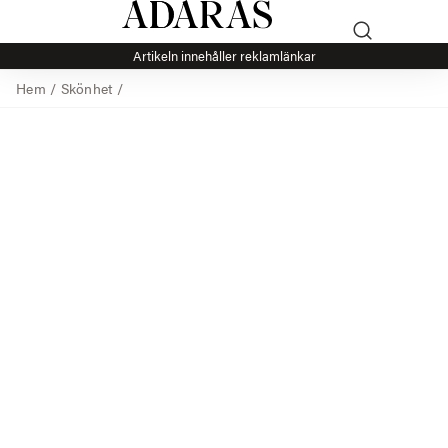
Artikeln innehåller reklamlänkar
Hem
/
Skönhet
/