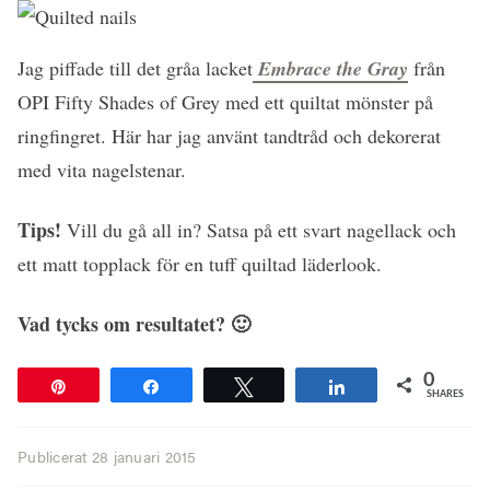
Jag piffade till det gråa lacket
Embrace the Gray
från
OPI Fifty Shades of Grey med ett quiltat mönster på
ringfingret. Här har jag använt tandtråd och dekorerat
med vita nagelstenar.
Tips!
Vill du gå all in? Satsa på ett svart nagellack och
ett matt topplack för en tuff quiltad läderlook.
Vad tycks om resultatet? 🙂
0
Pin
Share
Tweet
Share
SHARES
Publicerat
28 januari 2015