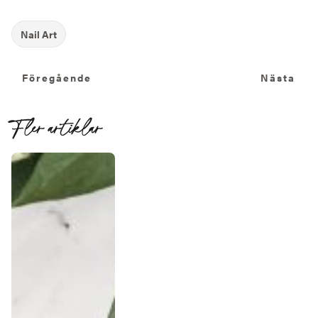
Föregående
N
Föregående
Nästa
Fler artiklar