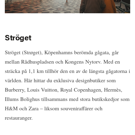
Ströget
Ströget (Strøget), Köpenhamns berömda gågata, går
mellan Rådhuspladsen och Kongens Nytorv. Med en
sträcka på 1,1 km tillhör den en av de längsta gågatorna i
världen. Här hittar du exklusiva designbutiker som
Burberry, Louis Vuitton, Royal Copenhagen, Hermès,
Illums Bolighus tillsammans med stora butikskedjor som
H&M och Zara – liksom souveniraffärer och
restauranger.