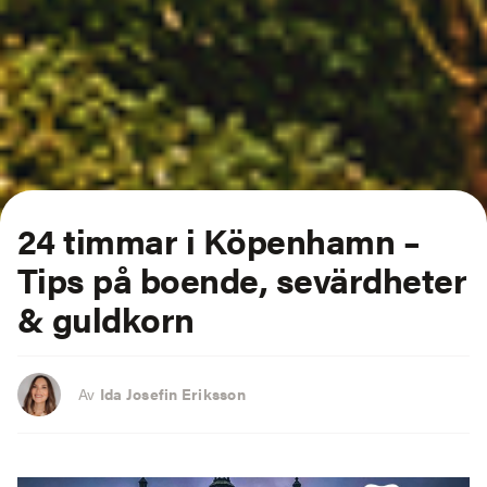
24 timmar i Köpenhamn
–
Tips på boende, sevärdheter
& guldkorn
Av
Ida Josefin Eriksson