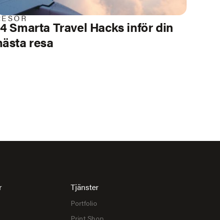
RESOR
14 Smarta
Travel Hacks
inför din
nästa resa
r
Tjänster
Portfolio
Print Shop