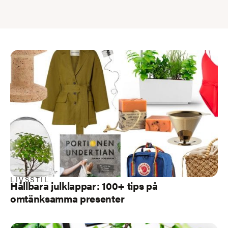
LIVSSTIL
Hållbara julklappar: 100+ tips på
omtänksamma presenter