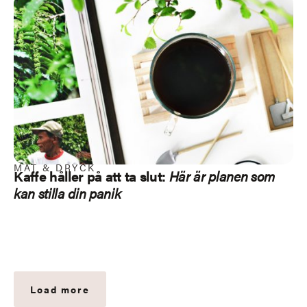
MAT & DRYCK
Kaffe håller på att ta slut:
Här är planen som
kan stilla din panik
Load more